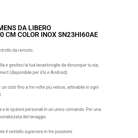
MENS DA LIBERO
0 CM COLOR INOX SN23HI60AE
ontrollo da remoto.
a e gestisci la tua lavastoviglie da dovunque tu sia,
ect (disponibile per iOs e Android)
 ciclo fino a tre volte più veloce, attivabile in ogni
.
 e le opzioni personali in un unico comando. Per una
sonalizzata del lavaggio.
e il cestello superiore in tre posizioni.