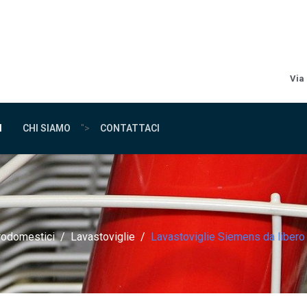
Via
I
CHI SIAMO
">
CONTATTACI
trodomestici
Lavastoviglie
Lavastoviglie Siemens da liber