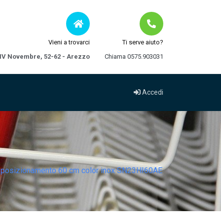
Vieni a trovarci
Ti serve aiuto?
 IV Novembre, 52-62 - Arezzo
Chiama 0575.903031
Accedi
o posizionamento 60 cm color inox SN23HI60AE