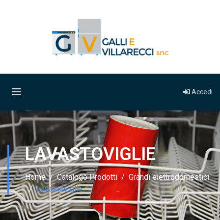
Accedi
LAVASTOVIGLIE
Home
Catalogo Prodotti
Grandi elettrodomestici
Lavastoviglie