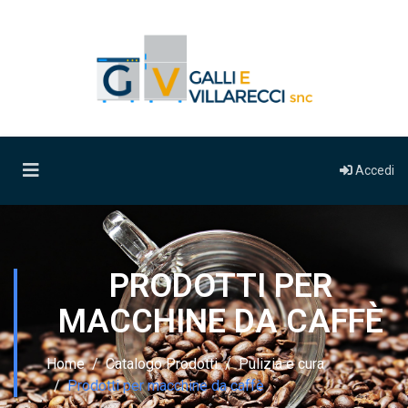
Accedi
PRODOTTI PER
MACCHINE DA CAFFÈ
Home
Catalogo Prodotti
Pulizia e cura
Prodotti per macchine da caffè