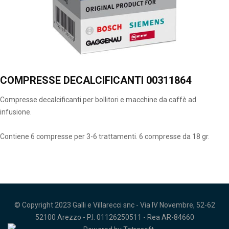
COMPRESSE DECALCIFICANTI 00311864
Compresse decalcificanti per bollitori e macchine da caffè ad
infusione.
Contiene 6 compresse per 3-6 trattamenti. 6 compresse da 18 gr.
© Copyright 2023 Galli e Villarecci snc - Via IV Novembre, 52-62
52100 Arezzo - P.I. 01126250511 - Rea AR-84660