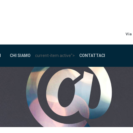
Via
I
CHI SIAMO
current-item active">
CONTATTACI