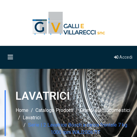
Accedi
LAVATRICI
Home
Catalogo Prodotti
Grandi elettrodomestici
Lavatrici
Serie | 2 Lavatrice Bosch a carica frontale 7 kg
1000 rpm WAJ20067IT