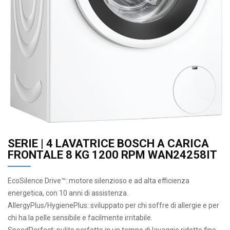
SERIE | 4 LAVATRICE BOSCH A CARICA
FRONTALE 8 KG 1200 RPM WAN24258IT
EcoSilence Drive™: motore silenzioso e ad alta efficienza
energetica, con 10 anni di assistenza.
AllergyPlus/HygienePlus: sviluppato per chi soffre di allergie e per
chi ha la pelle sensibile e facilmente irritabile.
SpeedPerfect: pulito perfetto in un tempo di lavaggio ridotto fino