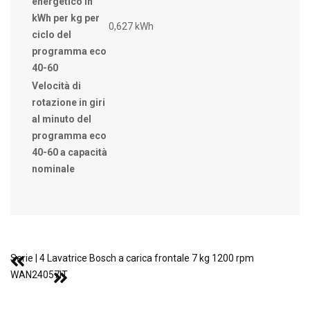
energetico in
kWh per kg per
0,627 kWh
ciclo del
programma eco
40-60
Velocità di
rotazione in giri
al minuto del
programma eco
40-60 a capacità
nominale
Serie | 4 Lavatrice Bosch a carica frontale 7 kg 1200 rpm
WAN24057IT