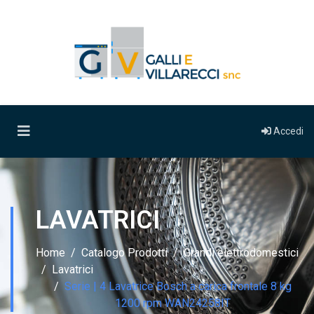
Accedi
LAVATRICI
Home
Catalogo Prodotti
Grandi elettrodomestici
Lavatrici
Serie | 4 Lavatrice Bosch a carica frontale 8 kg
1200 rpm WAN24258IT