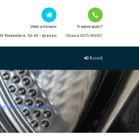
Vieni a trovarci
Ti serve aiuto?
 IV Novembre, 52-62 - Arezzo
Chiama 0575.903031
Accedi
e 7 kg 1400 rpm WM14N227IT