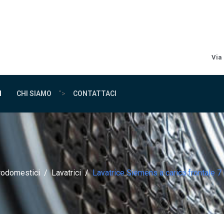
Via
I
CHI SIAMO
">
CONTATTACI
trodomestici
Lavatrici
Lavatrice Siemens a carica frontal