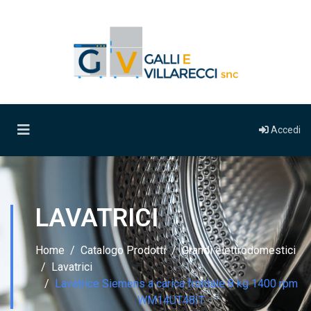
Accedi
LAVATRICI
Home
Catalogo Prodotti
Grandi elettrodomestici
Lavatrici
Lavatrice Siemens a carica frontale 8 kg 1400 rpm
WM14UT48IT