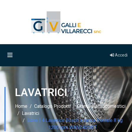
Accedi
LAVATRICI
Home
Catalogo Prodotti
Grandi elettrodomestici
Lavatrici
Serie | 4 Lavatrice Bosch a carica frontale 8 kg
1200 rpm WAN24058IT